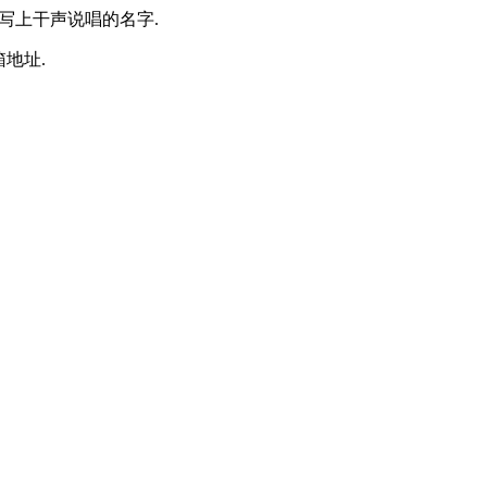
”写上干声说唱的名字.
地址.