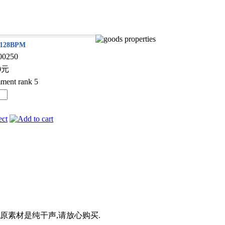
28BPM
00250
0元
.原素材是纯干声,请放心购买.